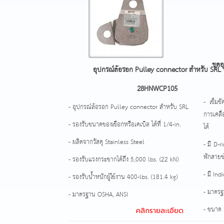
ชุด
อุปกรณ์ล้อรอก Pulley connector สำหรับ SRL
28HNWCP105
- เข็มข
- อุปกรณ์ล้อรอก Pulley connector สำหรับ SRL
การเคลื
- รองรับขนาดของเชือกหรือเคเบิล ได้ที่ 1/4-in.
ได้
- ผลิตจากวัสดุ Stainless Steel
- มี D-r
พักสายช่
- รองรับแรงกระชากได้ถึง 5,000 lbs. (22 kN)
- มี Ind
- รองรับน้ำหนักผู้ใช้งาน 400-lbs. (181.4 kg)
- มาตร
- มาตรฐาน OSHA, ANSI
- ขนาด
คลิกรายละเอียด