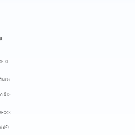
ll
ON KIT
 รับแรง
า มี D-
 SHOCK
ยี่ห้อ