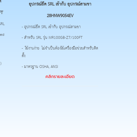
ิ
อุปกรณ์ยึด SRL เข้ากับ อุปกรณ์สามขา
FT
28HNW9054EV
SRL
- อุปกรณ์ยึด SRL เข้ากับ อุปกรณ์สามขา
zed
- สำหรับ SRL รุ่น MR100GB-Z7/100FT
- ใช้งานง่าย ไม่จำเป็นต้องใช้เครื่องมือช่วยสำหรับติด
ตั้ง
)
- มาตรฐาน OSHA, ANSI
คลิกรายละเอียด